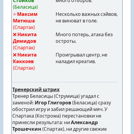
Стойков
много отборов.
(Беласица)
⭐
Максим
Несколько важных сэйвов,
Матюша
не виноват в голе.
(Спартак)
❌
Никита
Много потерь, атака без
Демидов
остроты.
(Спартак)
❌
Никита
Проигрывал центр, не
Каккоев
наладил креатив.
(Спартак)
Тренерский штрих
Тренер Беласицы (Струмица) угадал с
заменой:
Игор Глигоров
(Беласица) сразу
обострил игру и забил решающий мяч. У
Спартака (Кострома) перестановки не
принесли результата: ни
Александр
Трошечкин
(Спартак), ни другие свежие