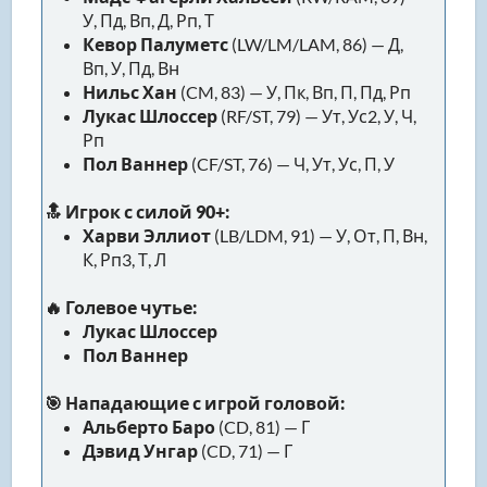
У, Пд, Вп, Д, Рп, Т
Кевор Палуметс
(LW/LM/LAM, 86) — Д,
Вп, У, Пд, Вн
Нильс Хан
(CM, 83) — У, Пк, Вп, П, Пд, Рп
Лукас Шлоссер
(RF/ST, 79) — Ут, Ус2, У, Ч,
Рп
Пол Ваннер
(CF/ST, 76) — Ч, Ут, Ус, П, У
🔝 Игрок с силой 90+:
Харви Эллиот
(LB/LDM, 91) — У, От, П, Вн,
К, Рп3, Т, Л
🔥 Голевое чутье:
Лукас Шлоссер
Пол Ваннер
🎯 Нападающие с игрой головой:
Альберто Баро
(CD, 81) — Г
Дэвид Унгар
(CD, 71) — Г