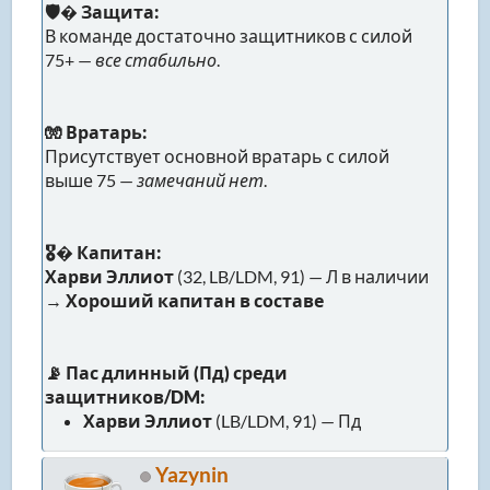
🛡� Защита:
В команде достаточно защитников с силой
75+ —
все стабильно
.
🧤 Вратарь:
Присутствует основной вратарь с силой
выше 75 —
замечаний нет
.
🎖� Капитан:
Харви Эллиот
(32, LB/LDM, 91) — Л в наличии
→
Хороший капитан в составе
📡 Пас длинный (Пд) среди
защитников/DM:
Харви Эллиот
(LB/LDM, 91) — Пд
Yazynin