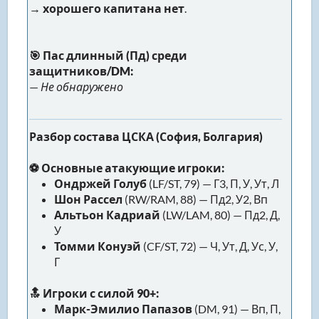
→
хорошего капитана нет
.
🎯 Пас длинный (Пд) среди
защитников/DM:
—
Не обнаружено
Разбор состава ЦСКА (София, Болгария)
⚽ Основные атакующие игроки:
Ондржей Голуб
(LF/ST, 79) — Г3, П, У, Ут, Л
Шон Рассел
(RW/RAM, 88) — Пд2, У2, Вп
Альтьон Кадриай
(LW/LAM, 80) — Пд2, Д,
У
Томми Конуэй
(CF/ST, 72) — Ч, Ут, Д, Ус, У,
Г
🔝 Игроки с силой 90+:
Марк-Эмилио Папазов
(DM, 91) — Вп, П,