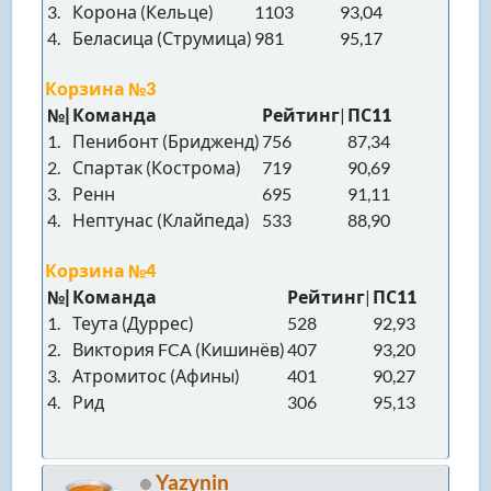
3.
Корона (Кельце)
1103
93,04
4.
Беласица (Струмица)
981
95,17
Корзина №3
№|
Команда
Рейтинг
|
ПС11
1.
Пенибонт (Бридженд)
756
87,34
2.
Спартак (Кострома)
719
90,69
3.
Ренн
695
91,11
4.
Нептунас (Клайпеда)
533
88,90
Корзина №4
№|
Команда
Рейтинг
|
ПС11
1.
Теута (Дуррес)
528
92,93
2.
Виктория FCA (Кишинёв)
407
93,20
3.
Атромитос (Афины)
401
90,27
4.
Рид
306
95,13
Yazynin