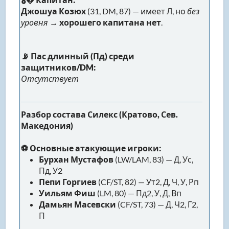
Джошуа Козюх
(31, DM, 87) — имеет Л, но
без
уровня
→
хорошего капитана нет
.
📡 Пас длинный (Пд) среди
защитников/DM:
Отсутствует
Разбор состава Силекс (Кратово, Сев.
Македония)
⚽ Основные атакующие игроки:
Бурхан Мустафов
(LW/LAM, 83) — Д, Ус,
Пд, У2
Пепи Горгиев
(CF/ST, 82) — Ут2, Д, Ч, У, Рп
Уильям Фиш
(LM, 80) — Пд2, У, Д, Вп
Дамьян Масевски
(CF/ST, 73) — Д, Ч2, Г2,
П