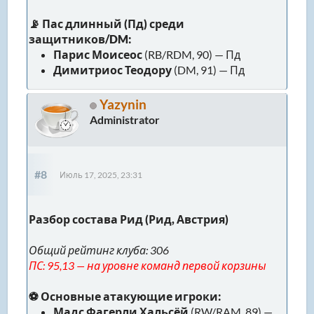
📡 Пас длинный (Пд) среди
защитников/DM:
Парис Моисеос
(RB/RDM, 90) — Пд
Димитриос Теодору
(DM, 91) — Пд
Yazynin
Administrator
#8
Июль 17, 2025, 23:31
Разбор состава Рид (Рид, Австрия)
Общий рейтинг клуба: 306
ПС: 95,13 — на уровне команд первой корзины
⚽ Основные атакующие игроки:
Мадс Фагерли Хальсёй
(RW/RAM, 89) —