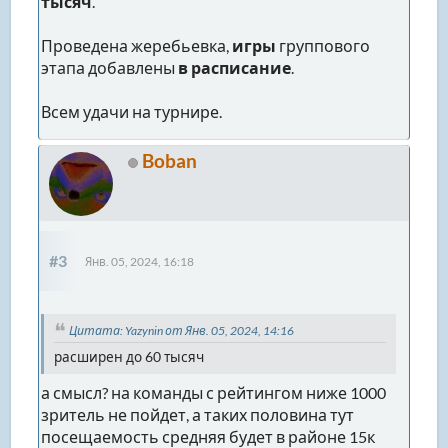
тысяч
.
Проведена жеребьевка,
игры
группового
этапа добавлены
в расписание
.
Всем удачи на турнире.
Boban
#3
Янв. 05, 2024, 16:18
Цитата: Yazynin от Янв. 05, 2024, 14:16
расширен до 60 тысяч
а смысл? на команды с рейтингом ниже 1000
зритель не пойдет, а таких половина тут
посещаемость средняя будет в районе 15к