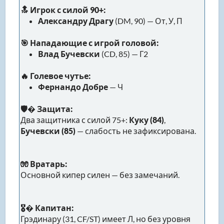
🔝 Игрок с силой 90+:
Александру Драгу
(DM, 90) — От, У, П
🎯 Нападающие с игрой головой:
Влад Бучевски
(CD, 85) — Г2
🔥 Голевое чутье:
Фернандо Добре
— Ч
🛡� Защита:
Два защитника с силой 75+:
Куку (84)
,
Бучевски (85)
— слабость не зафиксирована.
🧤 Вратарь:
Основной кипер силен — без замечаний.
🎖� Капитан:
Грэдинару (31, CF/ST) имеет Л, но без уровня