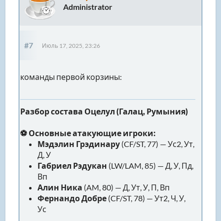
Administrator
#7
Июль 17, 2025, 23:26
команды первой корзины:
Разбор состава Оцелул (Галац, Румыния)
⚽ Основные атакующие игроки:
Мэдэлин Грэдинару
(CF/ST, 77) — Ус2, Ут,
Д, У
Габриел Рэдукан
(LW/LAM, 85) — Д, У, Пд,
Вп
Алин Ника
(AM, 80) — Д, Ут, У, П, Вп
Фернандо Добре
(CF/ST, 78) — Ут2, Ч, У,
Ус