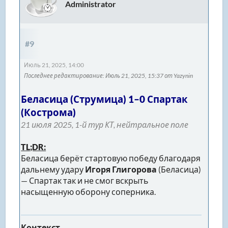
Administrator
#9
Июль 21, 2025, 14:00
Последнее редактирование
: Июль 21, 2025, 15:37 от Yazynin
Беласица (Струмица) 1–0 Спартак
(Кострома)
21 июля 2025, 1-й тур КТ, нейтральное поле
TL;DR:
Беласица берёт стартовую победу благодаря
дальнему удару
Игоря Глигорова
(Беласица)
— Спартак так и не смог вскрыть
насыщенную оборону соперника.
Контекст