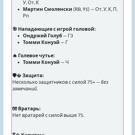
У, От, К
Мартин Смоленски
(RB, 91) — От, У, К, П,
Рп
🎯 Нападающие с игрой головой:
Ондржей Голуб
— Г3
Томми Конуэй
— Г
🔥 Голевое чутье:
Томми Конуэй
— Ч
🛡� Защита:
Несколько защитников с силой 75+ —
без
замечаний
.
🧤 Вратарь:
Нет вратарей с силой выше 75.
🎖� Капитан: