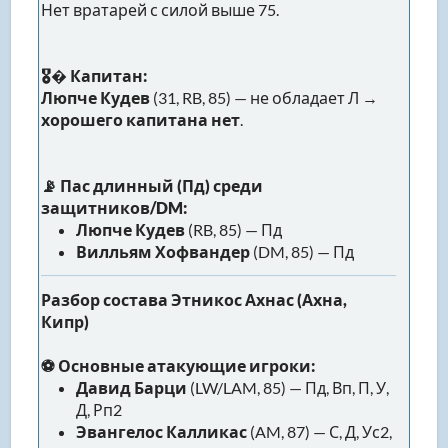
Нет вратарей с силой выше 75.
🎖� Капитан:
Люпче Кудев
(31, RB, 85) — не обладает Л →
хорошего капитана нет
.
📡 Пас длинный (Пд) среди
защитников/DM:
Люпче Кудев
(RB, 85) — Пд
Вилльям Хофвандер
(DM, 85) — Пд
Разбор состава Этникос Ахнас (Ахна,
Кипр)
⚽ Основные атакующие игроки:
Давид Барци
(LW/LAM, 85) — Пд, Вп, П, У,
Д, Рп2
Эвангелос Калликас
(AM, 87) — С, Д, Ус2,