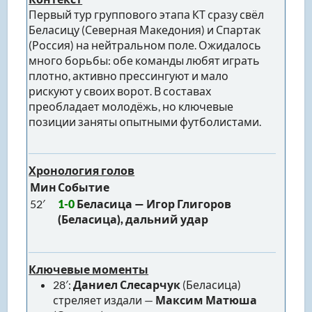
Первый тур группового этапа КТ сразу свёл
Беласицу (Северная Македония) и Спартак
(Россия) на нейтральном поле. Ожидалось
много борьбы: обе команды любят играть
плотно, активно прессингуют и мало
рискуют у своих ворот. В составах
преобладает молодёжь, но ключевые
позиции заняты опытными футболистами.
Хронология голов
Мин
Событие
52′
1-0
Беласица —
Игор Глигоров
(Беласица), дальний удар
Ключевые моменты
28′:
Даниел Слесарчук
(Беласица)
стреляет издали —
Максим Матюша