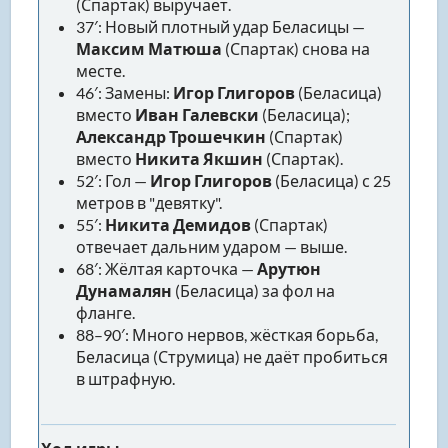
(Спартак) выручает.
37′: Новый плотный удар Беласицы —
Максим Матюша
(Спартак) снова на
месте.
46′: Замены:
Игор Глигоров
(Беласица)
вместо
Иван Галевски
(Беласица);
Александр Трошечкин
(Спартак)
вместо
Никита Якшин
(Спартак).
52′: Гол —
Игор Глигоров
(Беласица) с 25
метров в "девятку".
55′:
Никита Демидов
(Спартак)
отвечает дальним ударом — выше.
68′: Жёлтая карточка —
Арутюн
Дунамалян
(Беласица) за фол на
фланге.
88–90′: Много нервов, жёсткая борьба,
Беласица (Струмица) не даёт пробиться
в штрафную.