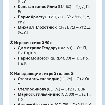
Ут, У
Константинос Илиа
(LM, 80) — Пд, Д, П,
Вп
Парис Христу
(CF/ST, 71) — Ус2, Ут2, Ч, У,
Рп2
Михаил Плохотнюк
(CF/ST, 71) — Ут2, Д,
Ус, У, Г
🔝 Игроки с силой 90+:
Димитриос Теодору
(DM, 91) — От, П,
Пк, Пд, К, У
Парис Моисеос
(RB/RDM, 90) — П, От, У,
Пд, К
🎯 Нападающие с игрой головой:
Стергиос Фенеридис
(LD, 79) — От2, Оп,
У
Стелиос Якову
(CD, 76) — От2, Г, П, Вн
Маркос Стильянидис
(CD, 83) — От2, П,
Г, У
Андреу Афксентис
(CD, 78) — От2, П, Г, У