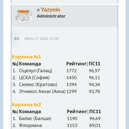
Yazynin
Administrator
#6
Июль 17, 2025, 22:58
Корзина №1
№|
Команда
Рейтинг
|
ПС11
1.
Оцелул (Галац)
1772
96,97
2.
ЦСКА (София)
1450
96,11
3.
Силекс (Кратово)
1394
94,34
4.
Этникос Ахнас (Ахна)
1299
93,78
Корзина №2
№
|
Команда
Рейтинг
|
ПС11
1.
Билис (Балши)
1190
94,69
2.
Флориана
1153
89,01