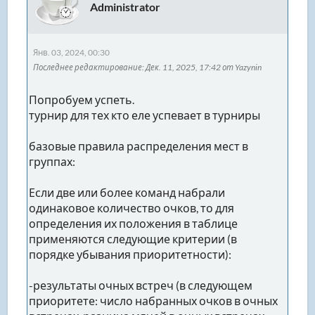
- общая разница забитых и пропущенных
Administrator
мячей,
- общее количество забитых мячей,
- рейтинг команды (чем выше, тем лучше),
Янв. 03, 2024, 00:30
- если и рейтинги совпадают, то смотрим
Последнее редактирование
: Дек. 11, 2025, 17:42 от Yazynin
число очков в национальном чемпионете
44 сезона
- если и это совпадет, то смотрим разницу
Попробуем успеть.
мячей.
турнир для тех кто еле успевает в турниры
сетка стыков совпадает с сеткой финалов ЧЕ
базовые правила распределения мест в
для сорных. (команды из одной группы
группах:
могут встретится только в финале)
Если две или более команд набрали
одинаковое количество очков, то для
определения их положения в таблице
применяются следующие критерии (в
порядке убывания приоритетности):
-результаты очных встреч (в следующем
приоритете: число набранных очков в очных