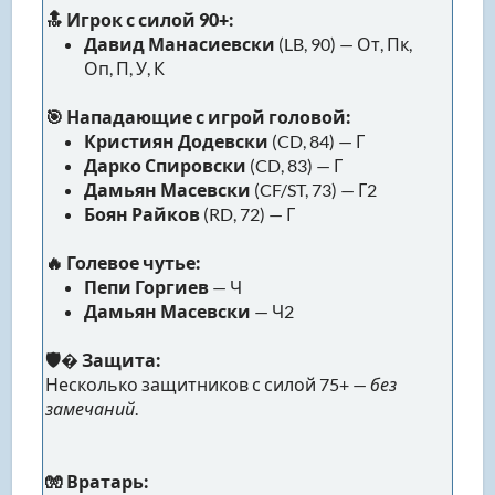
🔝 Игрок с силой 90+:
Давид Манасиевски
(LB, 90) — От, Пк,
Оп, П, У, К
🎯 Нападающие с игрой головой:
Кристиян Додевски
(CD, 84) — Г
Дарко Спировски
(CD, 83) — Г
Дамьян Масевски
(CF/ST, 73) — Г2
Боян Райков
(RD, 72) — Г
🔥 Голевое чутье:
Пепи Горгиев
— Ч
Дамьян Масевски
— Ч2
🛡� Защита:
Несколько защитников с силой 75+ —
без
замечаний
.
🧤 Вратарь: