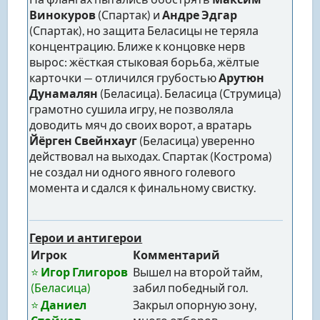
Винокуров
(Спартак) и
Андре Эдгар
(Спартак), но защита Беласицы не теряла
концентрацию. Ближе к концовке нерв
вырос: жёсткая стыковая борьба, жёлтые
карточки — отличился грубостью
Арутюн
Дунамалян
(Беласица). Беласица (Струмица)
грамотно сушила игру, не позволяла
доводить мяч до своих ворот, а вратарь
Йёрген Свейнхауг
(Беласица) уверенно
действовал на выходах. Спартак (Кострома)
не создал ни одного явного голевого
момента и сдался к финальному свистку.
Герои и антигерои
Игрок
Комментарий
⭐
Игор Глигоров
Вышел на второй тайм,
(Беласица)
забил победный гол.
⭐
Даниел
Закрыл опорную зону,