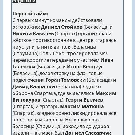
Ход игры
Первый тайм:
С первых минут команды действовали
осторожно:
Даниел Стойков
(Беласица) и
Никита Каккоев
(Спартак) организовали
жёсткое противостояние в центре, стараясь
не уступить ни пяди поля. Беласица
(Струмица) больше контролировала мяч
через короткие передачи с участием
Иван
Галевски
(Беласица) и
Игнас Венцкус
(Беласица), делая ставку на фланговые
подключения
Горан Томовски
(Беласица) и
Давид Калпачки
(Беласица). Однако
оборона Спартака, где выделялись
Максим
Винокуров
(Спартак),
Георги Вылчев
(Спартак) и вратарь
Максим Матюша
(Спартак), хладнокровно ликвидировала все
прострелы и забросы. Несколько раз
Беласица (Струмица) доходила до ударов
издали — активен был
Даниел Слесарчук