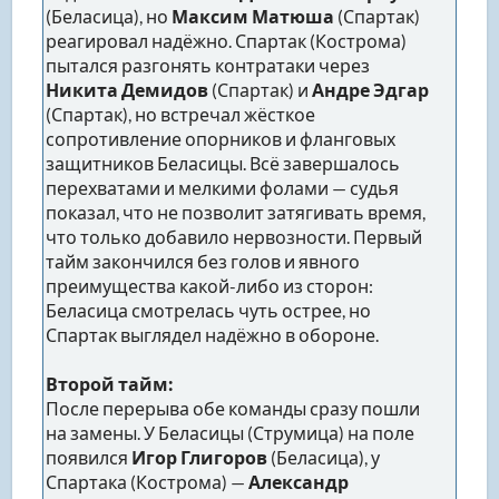
(Беласица), но
Максим Матюша
(Спартак)
реагировал надёжно. Спартак (Кострома)
пытался разгонять контратаки через
Никита Демидов
(Спартак) и
Андре Эдгар
(Спартак), но встречал жёсткое
сопротивление опорников и фланговых
защитников Беласицы. Всё завершалось
перехватами и мелкими фолами — судья
показал, что не позволит затягивать время,
что только добавило нервозности. Первый
тайм закончился без голов и явного
преимущества какой-либо из сторон:
Беласица смотрелась чуть острее, но
Спартак выглядел надёжно в обороне.
Второй тайм:
После перерыва обе команды сразу пошли
на замены. У Беласицы (Струмица) на поле
появился
Игор Глигоров
(Беласица), у
Спартака (Кострома) —
Александр