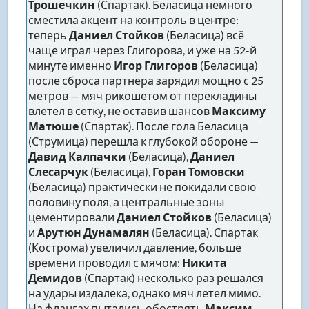
Трошечкин
(Спартак). Беласица немного
сместила акцент на контроль в центре:
теперь
Даниел Стойков
(Беласица) всё
чаще играл через Глигорова, и уже на 52-й
минуте именно
Игор Глигоров
(Беласица)
после сброса партнёра зарядил мощно с 25
метров — мяч рикошетом от перекладины
влетел в сетку, не оставив шансов
Максиму
Матюше
(Спартак). После гола Беласица
(Струмица) перешла к глубокой обороне —
Давид Калпачки
(Беласица),
Даниел
Слесарчук
(Беласица),
Горан Томовски
(Беласица) практически не покидали свою
половину поля, а центральные зоны
цементировали
Даниел Стойков
(Беласица)
и
Арутюн Дунамалян
(Беласица). Спартак
(Кострома) увеличил давление, больше
времени проводил с мячом:
Никита
Демидов
(Спартак) несколько раз решался
на удары издалека, однако мяч летел мимо.
На флангах пытались обострять
Максим