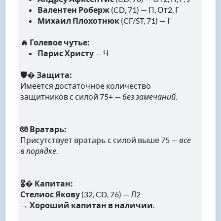
Валентен Роберж
(CD, 71) — П, От2, Г
Михаил Плохотнюк
(CF/ST, 71) — Г
🔥 Голевое чутье:
Парис Христу
— Ч
🛡� Защита:
Имеется достаточное количество
защитников с силой 75+ —
без замечаний
.
🧤 Вратарь:
Присутствует вратарь с силой выше 75 —
все
в порядке
.
🎖� Капитан:
Стелиос Якову
(32, CD, 76) — Л2
→
Хороший капитан в наличии
.