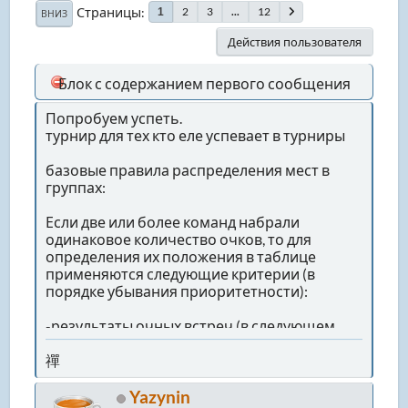
Страницы
2
3
...
12
1
ВНИЗ
Действия пользователя
Блок с содержанием первого сообщения
Попробуем успеть.
турнир для тех кто еле успевает в турниры
базовые правила распределения мест в
группах:
Если две или более команд набрали
одинаковое количество очков, то для
определения их положения в таблице
применяются следующие критерии (в
порядке убывания приоритетности):
-результаты очных встреч (в следующем
приоритете: число набранных очков в
очных встречах, разница мячей в очных
禪
встречах, количество забитых мячей в
очных встречах)
Yazynin