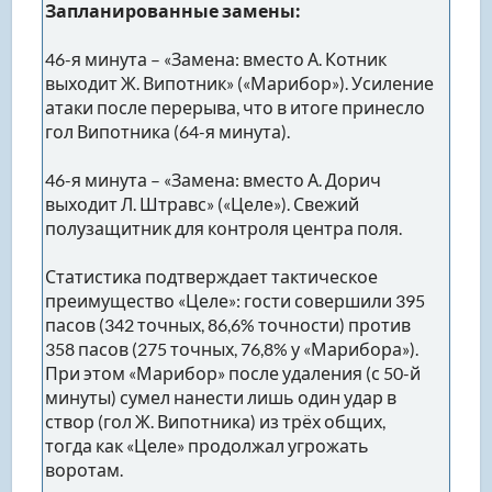
Запланированные замены:
46-я минута – «Замена: вместо А. Котник
выходит Ж. Випотник» («Марибор»). Усиление
атаки после перерыва, что в итоге принесло
гол Випотника (64-я минута).
46-я минута – «Замена: вместо А. Дорич
выходит Л. Штравс» («Целе»). Свежий
полузащитник для контроля центра поля.
Статистика подтверждает тактическое
преимущество «Целе»: гости совершили 395
пасов (342 точных, 86,6% точности) против
358 пасов (275 точных, 76,8% у «Марибора»).
При этом «Марибор» после удаления (с 50-й
минуты) сумел нанести лишь один удар в
створ (гол Ж. Випотника) из трёх общих,
тогда как «Целе» продолжал угрожать
воротам.