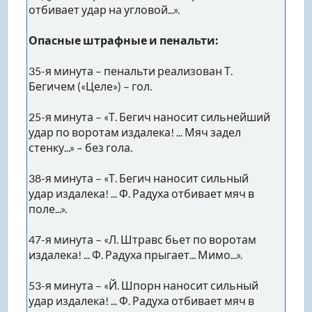
отбивает удар на угловой...».
Опасные штрафные и пенальти:
35-я минута – пенальти реализован Т.
Бегичем («Целе») – гол.
25-я минута – «Т. Бегич наносит сильнейший
удар по воротам издалека! ... Мяч задел
стенку...» – без гола.
38-я минута – «Т. Бегич наносит сильный
удар издалека! ... Ф. Радуха отбивает мяч в
поле...».
47-я минута – «Л. Штравс бьет по воротам
издалека! ... Ф. Радуха прыгает... Мимо...».
53-я минута – «Й. Шпорн наносит сильный
удар издалека! ... Ф. Радуха отбивает мяч в