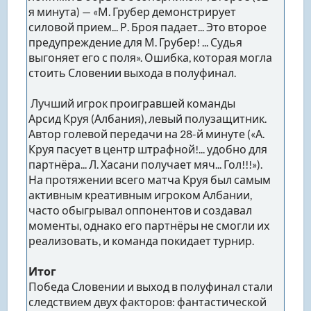
я минута) — «М. Грубер демонстрирует
силовой прием... Р. Броя падает... Это второе
предупреждение для М. Грубер! ... Судья
выгоняет его с поля». Ошибка, которая могла
стоить Словении выхода в полуфинал.
Лучший игрок проигравшей команды
Арсид Круя (Албания), левый полузащитник.
Автор голевой передачи на 28-й минуте («А.
Круя пасует в центр штрафной!... удобно для
партнёра... Л. Хасани получает мяч... Гол!!!»).
На протяжении всего матча Круя был самым
активным креативным игроком Албании,
часто обыгрывал оппонентов и создавал
моменты, однако его партнёры не смогли их
реализовать, и команда покидает турнир.
Итог
Победа Словении и выход в полуфинал стали
следствием двух факторов: фантастической