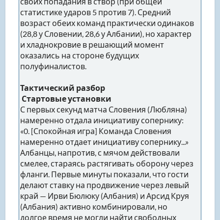
своих попадания в створ (при общей
статистике ударов 5 против 7). Средний
возраст обеих команд практически одинаков
(28,8 у Словении, 28,6 у Албании), но характер
и хладнокровие в решающий момент
оказались на стороне будущих
полуфиналистов.
Тактический разбор
Стартовые установки
С первых секунд матча Словения (Любляна)
намеренно отдала инициативу сопернику:
«0. [Спокойная игра] Команда Словения
намеренно отдает инициативу сопернику...»
Албанцы, напротив, с мячом действовали
смелее, стараясь растягивать оборону через
фланги. Первые минуты показали, что гости
делают ставку на продвижение через левый
край — Ирви Бюлюку (Албания) и Арсид Круя
(Албания) активно комбинировали, но
долгое время не могли найти свободных