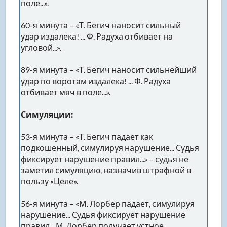
поле...».
60-я минута – «Т. Бегич наносит сильный
удар издалека! ... Ф. Радуха отбивает на
угловой...».
89-я минута – «Т. Бегич наносит сильнейший
удар по воротам издалека! ... Ф. Радуха
отбивает мяч в поле...».
Симуляции:
53-я минута – «Т. Бегич падает как
подкошенный, симулируя нарушение... Судья
фиксирует нарушение правил...» – судья не
заметил симуляцию, назначив штрафной в
пользу «Целе».
56-я минута – «М. Лорбер падает, симулируя
нарушение... Судья фиксирует нарушение
правил... М. Лорбер получает устное