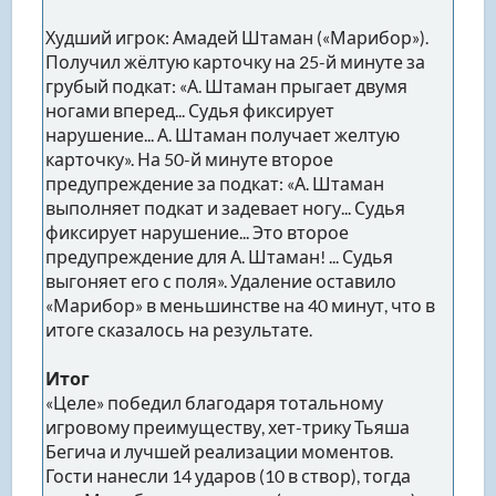
Худший игрок: Амадей Штаман («Марибор»).
Получил жёлтую карточку на 25-й минуте за
грубый подкат: «А. Штаман прыгает двумя
ногами вперед... Судья фиксирует
нарушение... А. Штаман получает желтую
карточку». На 50-й минуте второе
предупреждение за подкат: «А. Штаман
выполняет подкат и задевает ногу... Судья
фиксирует нарушение... Это второе
предупреждение для А. Штаман! ... Судья
выгоняет его с поля». Удаление оставило
«Марибор» в меньшинстве на 40 минут, что в
итоге сказалось на результате.
Итог
«Целе» победил благодаря тотальному
игровому преимуществу, хет-трику Тьяша
Бегича и лучшей реализации моментов.
Гости нанесли 14 ударов (10 в створ), тогда