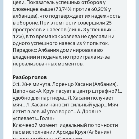
цели. Показатель успешных отборов у
словенцев выше (73,74% против 60,20% у
албанцев), что подтверждает их надёжность
в обороне. При этом гости совершили 25
прострелов и навесов (лишь 3 успешных —
12%), в то время как хозяева не сделали ни
одного успешного навеса из 9 попыток.
Парадокс: Албания доминировала во
владении и подачах, но проиграла из-за
нереализованных моментов.
Разбор голов
0:1. 28-я минута. Лоренцо Хасани (Албания).
Цепочка: «А. Круя пасует в центр штрафной!...
удобно для партнёра... Л. Хасани получает
мяч... Л. Хасани наносит сильный удар... Мяч
летит в левый угол ворот... А. Дрол не
успевает!... Гол!!!»
Ключевой момент: идеальный по точности
пас в исполнении Арсида Круя (Албания)
разрезал оборону Словении.