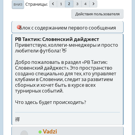
Страницы
1
3
4
2
ВНИЗ
Действия пользователя
Блок с содержанием первого сообщения
PB Тактик: Словенский дайджест
Приветствую, коллеги-менеджеры и просто
любители футбола! 👋
Добро пожаловать в раздел «PB Тактик:
Словенский дайджест». Это пространство
создано специально для тех, кто управляет
клубами в Словении, следит за развитием
сборных и хочет быть в курсе всех
турнирных событий.
Что здесь будет происходить?
📰 Аналитика и статьи:
Я буду готовить для вас регулярные обзоры
禪
ключевых матчей чемпионата Словении и
розыгрыша Кубка. Разберем тактику,
Vadzi