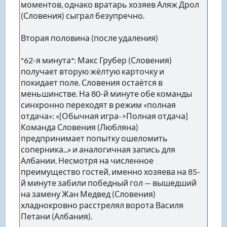
моментов, однако вратарь хозяев Аляж Дрол
(Словения) сыграл безупречно.
Вторая половина (после удаления)
*62-я минута*: Макс Грубер (Словения)
получает вторую жёлтую карточку и
покидает поле. Словения остаётся в
меньшинстве. На 80-й минуте обе команды
синхронно переходят в режим «полная
отдача»: «[Обычная игра->Полная отдача]
Команда Словения (Любляна)
предпринимает попытку ошеломить
соперника...» и аналогичная запись для
Албании. Несмотря на численное
преимущество гостей, именно хозяева на 85-
й минуте забили победный гол — вышедший
на замену Жан Медвед (Словения)
хладнокровно расстрелял ворота Василя
Петани (Албания).