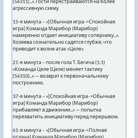
(56311)...». Гости перестраиваются на более
агрессивную схему.
15-я минута – «[Обычная игра->Спокойная
игра] Команда Марибор (Марибор)
намеренно отдает инициативу сопернику...».
Хозяева сознательно садятся глубже, что
приводит к волне атак «Целе».
21-я минута – после гола Т. Бегича (1:1)
«Команда Целе (Целе) меняет тактику
(56310)...» — возврат к первоначальному
построению.
37-я минута – «[Спокойная игра->Обычная
игра] Команда Марибор (Марибор)
прибавляет в движении...» — попытка
перехватить инициативу перед перерывом.
61-я минута – «[Обычная игра->Полная
отдача] Команда Марибор (Марибор)