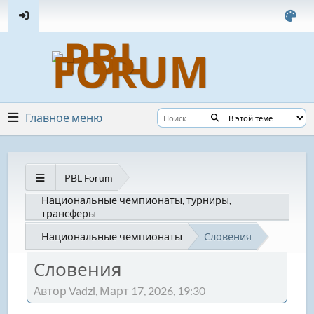
Главное меню
PBL Forum
Национальные чемпионаты, турниры,
трансферы
Национальные чемпионаты
Словения
Словения
Автор Vadzi, Март 17, 2026, 19:30