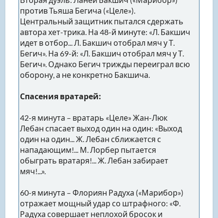
против Тьяша Бегича («Целе»).
Центральный защитник пытался сдержать
автора хет-трика. На 48-й минуте: «Л. Бакшич
идет в отбор... Л. Бакшич отобрал мяч у Т.
Бегич». На 69-й: «Л. Бакшич отобрал мяч у Т.
Бегич». Однако Бегич трижды переиграл всю
оборону, а не конкретно Бакшича.
Спасения вратарей:
42-я минута – вратарь «Целе» Жан-Люк
Лебан спасает выход один на один: «Выход
один на один... Ж. Лебан сближается с
нападающим!... М. Лорбер пытается
обыграть вратаря!... Ж. Лебан забирает
мяч!...».
60-я минута – Флориян Радуха («Марибор»)
отражает мощный удар со штрафного: «Ф.
Радуха совершает неплохой бросок и