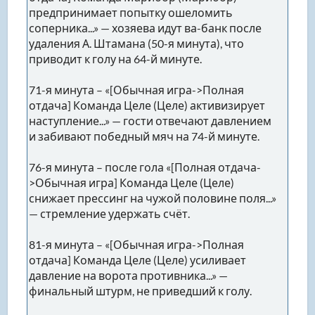
предпринимает попытку ошеломить
соперника...» — хозяева идут ва-банк после
удаления А. Штамана (50-я минута), что
приводит к голу на 64-й минуте.
71-я минута – «[Обычная игра->Полная
отдача] Команда Целе (Целе) активизирует
наступление...» — гости отвечают давлением
и забивают победный мяч на 74-й минуте.
76-я минута – после гола «[Полная отдача-
>Обычная игра] Команда Целе (Целе)
снижает прессинг на чужой половине поля...»
— стремление удержать счёт.
81-я минута – «[Обычная игра->Полная
отдача] Команда Целе (Целе) усиливает
давление на ворота противника...» —
финальный штурм, не приведший к голу.