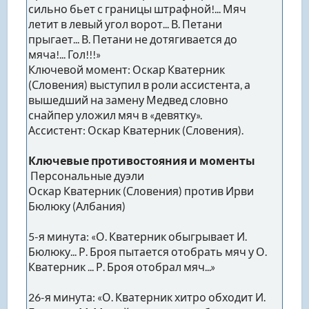
сильно бьет с границы штрафной!... Мяч
летит в левый угол ворот... В. Петани
прыгает... В. Петани не дотягивается до
мяча!... Гол!!!»
Ключевой момент: Оскар Кватерник
(Словения) выступил в роли ассистента, а
вышедший на замену Медвед словно
снайпер уложил мяч в «девятку».
Ассистент: Оскар Кватерник (Словения).
Ключевые противостояния и моменты
Персональные дуэли
Оскар Кватерник (Словения) против Ирви
Бюлюку (Албания)
5-я минута: «О. Кватерник обыгрывает И.
Бюлюку... Р. Броя пытается отобрать мяч у О.
Кватерник ... Р. Броя отобрал мяч...»
26-я минута: «О. Кватерник хитро обходит И.